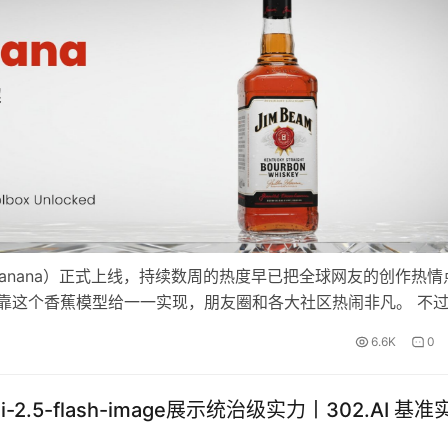
号 Nano Banana）正式上线，持续数周的热度早已把全球网友的创作热情
靠这个香蕉模型给一一实现，朋友圈和各大社区热闹非凡。 不
的声音。有用户吐槽诸如生成图崩掉了；提示词喂进去，产出的
6.6K
0
-2.5-flash-image展示统治级实力丨302.AI 基准