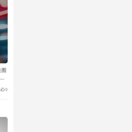
生图
参考
…
0