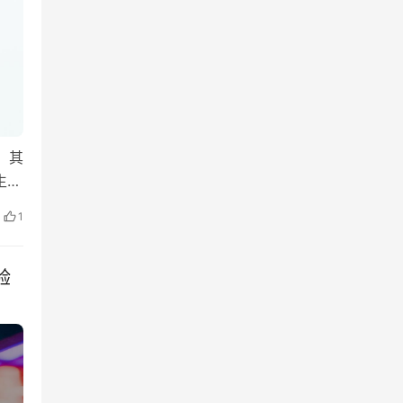
，其
像生成
1
验