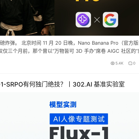
。 北京时间 11 月 20 日晚，Nano Banana Pro（官方
式开放。仅仅三个月前，那个曾以“万物皆可 3D 手办”席卷 AIGC 社区的
持下强势回归。 既然挂上了“Pro…
5.4K
0
1-SRPO有何独门绝技？丨302.AI 基准实验室