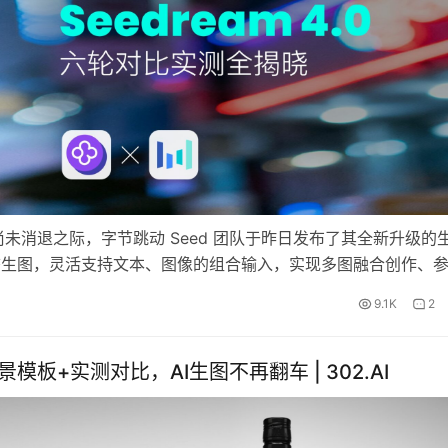
a 热度尚未消退之际，字节跳动 Seed 团队于昨日发布了其全新升级的
K 多模态生图，灵活支持文本、图像的组合输入，实现多图融合创作、
 3.0 版本提升了近 10 倍，“画”之前会先“想”，能够深度
9.1K
2
景模板+实测对比，AI生图不再翻车 | 302.AI