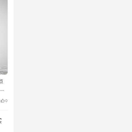
点
过，
结果
0
实