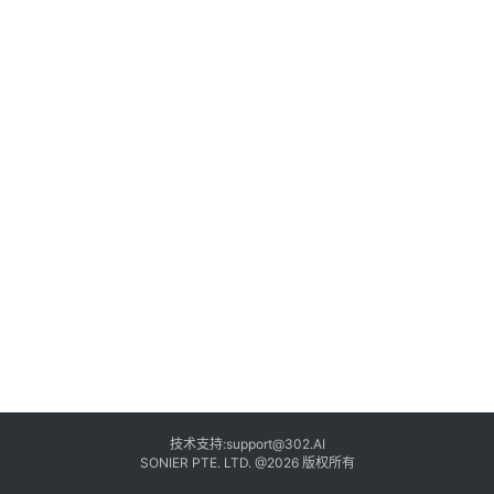
3
0
2
.
A
I
入
门
指
南
下
载
客
户
技术支持:support@302.AI
端
SONIER PTE. LTD. @2026 版权所有