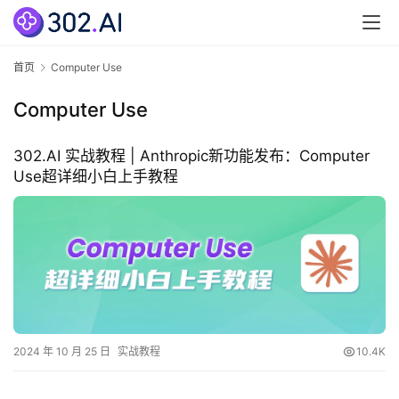
3
0
2
首页
Computer Use
.
A
Computer Use
I
官
302.AI 实战教程 | Anthropic新功能发布：Computer
网
Use超详细小白上手教程
专
题
分
类
更
新
2024 年 10 月 25 日
实战教程
10.4K
日
志