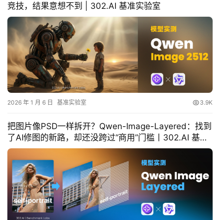
竞技，结果意想不到 | 302.AI 基准实验室
下
载
客
户
端
A
P
2026 年 1 月 6 日
基准实验室
3.9K
I
文
把图片像PSD一样拆开？Qwen-Image-Layered：找到
档
了AI修图的新路，却还没跨过“商用”门槛丨302.AI 基准
实验室