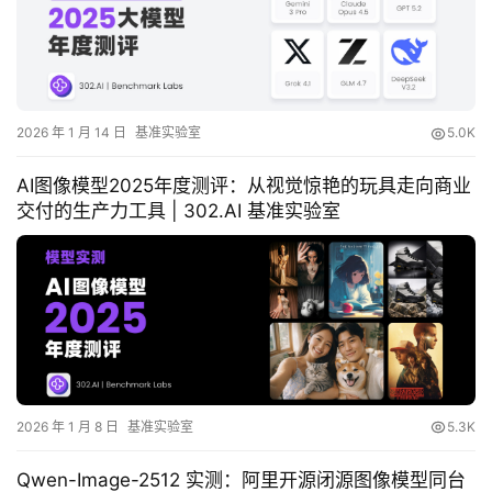
类
更
新
2026 年 1 月 14 日
基准实验室
5.0K
日
志
AI图像模型2025年度测评：从视觉惊艳的玩具走向商业
交付的生产力工具 | 302.AI 基准实验室
3
0
2
.
A
I
入
门
2026 年 1 月 8 日
基准实验室
5.3K
指
南
Qwen-Image-2512 实测：阿里开源闭源图像模型同台