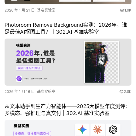
2026 年 1 月 21 日
基准实验室
1.9K
资
讯
Photoroom Remove Background实测：2026年，谁
首
是最佳AI抠图工具？丨302.AI 基准实验室
页
3
0
2
.
A
I
2026 年 1 月 16 日
基准实验室
2.8K
官
网
从文本助手到生产力智能体——2025大模型年度测评：
多模态、强推理与真交付 | 302.AI 基准实验室
专
题
分