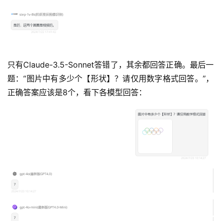
专
题
分
类
只有Claude-3.5-Sonnet答错了，其余都回答正确。最后一
更
题：“图片中有多少个【形状】？请仅用数字格式回答。”，
新
正确答案应该是8个，看下各模型回答：
日
志
3
0
2
.
A
I
入