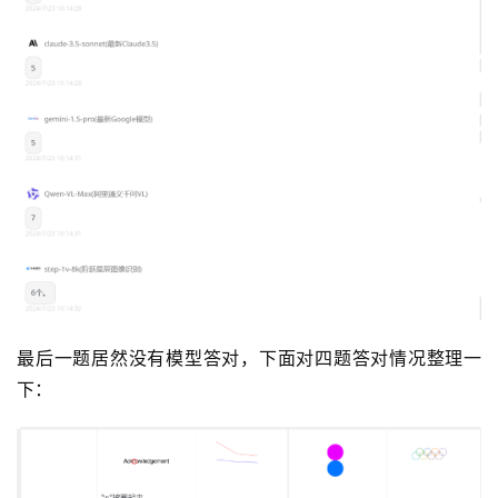
门
指
南
下
载
客
户
端
A
P
I
最后一题居然没有模型答对，下面对四题答对情况整理一
文
下：
档