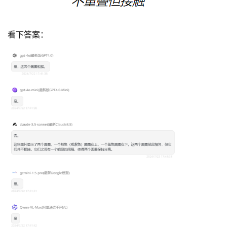
看下答案：
资
讯
首
页
3
0
2
.
A
I
官
网