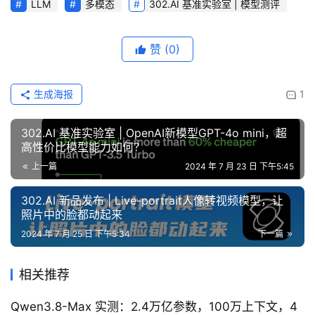
LLM
多模态
302.AI 基准实验室 | 模型测评
赞
(0)
生成海报
1
302.AI 基准实验室 | OpenAI新模型GPT-4o mini，超
高性价比模型能力如何？
上一篇
2024 年 7 月 23 日 下午5:45
302.AI 新品发布 | Live-portrait人像转视频模型，让
照片中的脸都动起来
2024 年 7 月 25 日 下午5:34
下一篇
相关推荐
Qwen3.8-Max 实测：2.4万亿参数，100万上下文，4