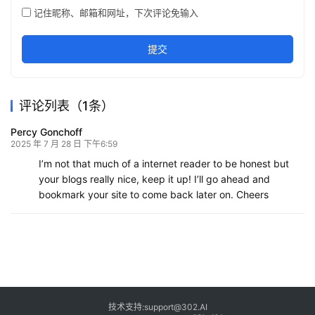
记住昵称、邮箱和网址，下次评论免输入
提交
评论列表（1条）
Percy Gonchoff
2025 年 7 月 28 日 下午6:59
I’m not that much of a internet reader to be honest but
your blogs really nice, keep it up! I’ll go ahead and
bookmark your site to come back later on. Cheers
技术支持:support@302.AI