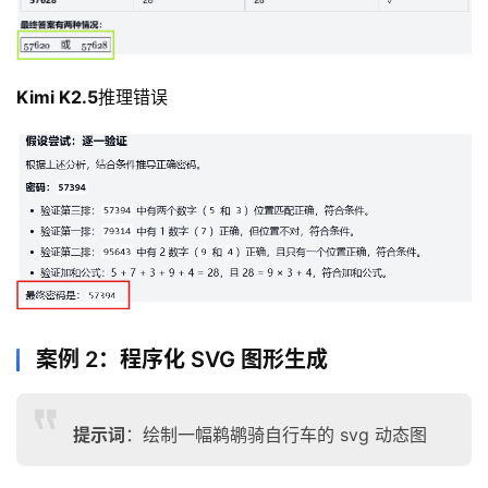
3
0
2
.
Kimi K2.5
推理错误
A
I
官
网
专
题
分
类
案例 2：程序化 SVG 图形生成
更
新
提示词
：绘制一幅鹈鹕骑自行车的 svg 动态图
日
志