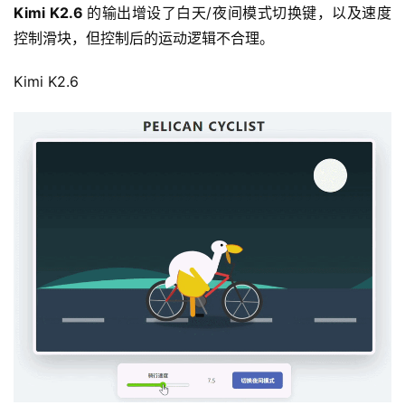
Kimi K2.6 
的输出增设了白天/夜间模式切换键，以及速度
控制滑块，但控制后的运动逻辑不合理。
3
0
Kimi K2.6
2
.
A
I
入
门
指
南
下
载
客
户
端