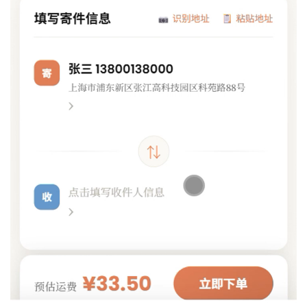
综合官方基准与实测表现，Kimi K2.6 的提升主要体现在长
程工程执行与 Agent 系统能力上。相比单点性能，其在复
杂任务中的稳定性与持续执行能力更具实际意义。
可以从以下三个核心维度来理解这一版本的升级点：
1. 长程执行能力：迈入工程级推理
从官方 benchmark 来看，K2.6 在 SWE-Bench 
Pro（58.6%）、DeepSearchQA（92.5%）等强调
真实工
程能力与多步推理的测试中，已达到或超过部分闭源模型水
平
，说明其在复杂任务链路中的稳定性已进入第一梯队。