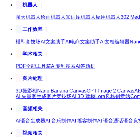
机器人
聊天机器人
绘画机器人
知识库机器人
应用机器人
302 Med
工作效率
模型竞技场
AI文案助手
AI电商文案助手
AI文档编辑器
Nan
学术相关
PDF全能工具箱
AI专利搜索
AI答题机
图片处理
3D摄影棚
Nano Banana Canvas
GPT Image 2 Canvas
A
AI 矢量图生成
图片竞技场
AI 3D 建模
Lora风格创意站
Co
音频相关
AI语音生成器
AI 音乐制作
AI 播客制作
AI 语音通话
语音竞
视频相关