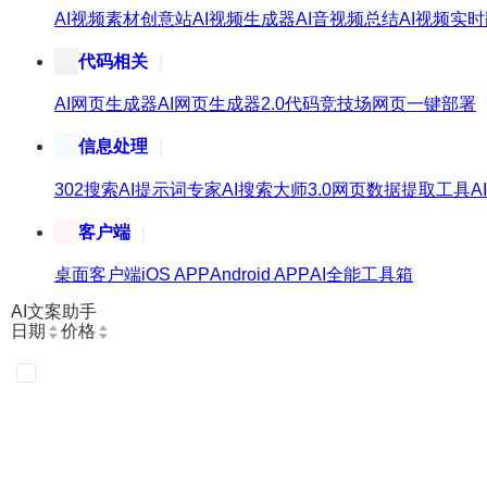
AI视频素材创意站
AI视频生成器
AI音视频总结
AI视频实
代码相关
AI网页生成器
AI网页生成器2.0
代码竞技场
网页一键部署
信息处理
302搜索
AI提示词专家
AI搜索大师3.0
网页数据提取工具
A
客户端
桌面客户端
iOS APP
Android APP
AI全能工具箱
AI文案助手
日期
价格