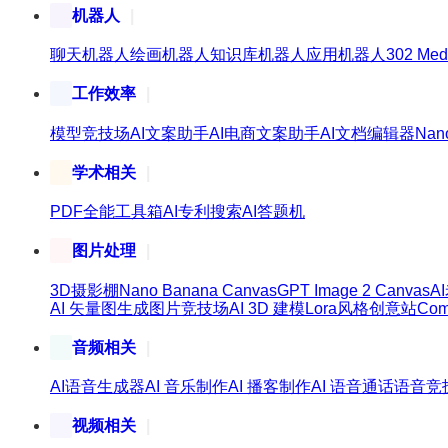
机器人
聊天机器人
绘画机器人
知识库机器人
应用机器人
302 Med
工作效率
模型竞技场
AI文案助手
AI电商文案助手
AI文档编辑器
Nan
学术相关
PDF全能工具箱
AI专利搜索
AI答题机
图片处理
3D摄影棚
Nano Banana Canvas
GPT Image 2 Canvas
A
AI 矢量图生成
图片竞技场
AI 3D 建模
Lora风格创意站
Co
音频相关
AI语音生成器
AI 音乐制作
AI 播客制作
AI 语音通话
语音竞
视频相关