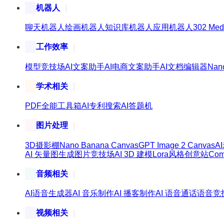
机器人
聊天机器人
绘画机器人
知识库机器人
应用机器人
302 Med
工作效率
模型竞技场
AI文案助手
AI电商文案助手
AI文档编辑器
Nan
学术相关
PDF全能工具箱
AI专利搜索
AI答题机
图片处理
3D摄影棚
Nano Banana Canvas
GPT Image 2 Canvas
A
AI 矢量图生成
图片竞技场
AI 3D 建模
Lora风格创意站
Co
音频相关
AI语音生成器
AI 音乐制作
AI 播客制作
AI 语音通话
语音竞
视频相关