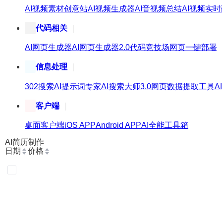
AI视频素材创意站
AI视频生成器
AI音视频总结
AI视频实
代码相关
AI网页生成器
AI网页生成器2.0
代码竞技场
网页一键部署
信息处理
302搜索
AI提示词专家
AI搜索大师3.0
网页数据提取工具
A
客户端
桌面客户端
iOS APP
Android APP
AI全能工具箱
AI简历制作
日期
价格