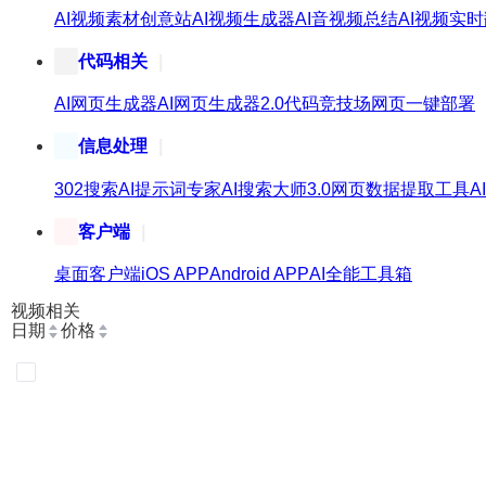
AI视频素材创意站
AI视频生成器
AI音视频总结
AI视频实
代码相关
AI网页生成器
AI网页生成器2.0
代码竞技场
网页一键部署
信息处理
302搜索
AI提示词专家
AI搜索大师3.0
网页数据提取工具
A
客户端
桌面客户端
iOS APP
Android APP
AI全能工具箱
视频相关
日期
价格