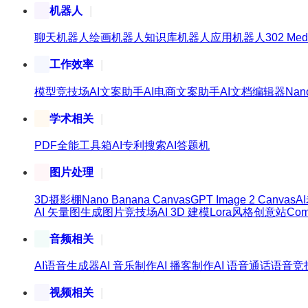
机器人
聊天机器人
绘画机器人
知识库机器人
应用机器人
302 Med
工作效率
模型竞技场
AI文案助手
AI电商文案助手
AI文档编辑器
Nan
学术相关
PDF全能工具箱
AI专利搜索
AI答题机
图片处理
3D摄影棚
Nano Banana Canvas
GPT Image 2 Canvas
A
AI 矢量图生成
图片竞技场
AI 3D 建模
Lora风格创意站
Co
音频相关
AI语音生成器
AI 音乐制作
AI 播客制作
AI 语音通话
语音竞
视频相关