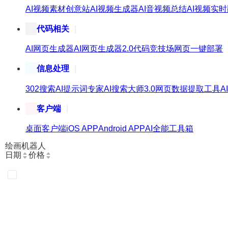
AI视频素材创意站
AI视频生成器
AI音视频总结
AI视频实
代码相关
AI网页生成器
AI网页生成器2.0
代码竞技场
网页一键部署
信息处理
302搜索
AI提示词专家
AI搜索大师3.0
网页数据提取工具
A
客户端
桌面客户端
iOS APP
Android APP
AI全能工具箱
绘画机器人
日期
价格