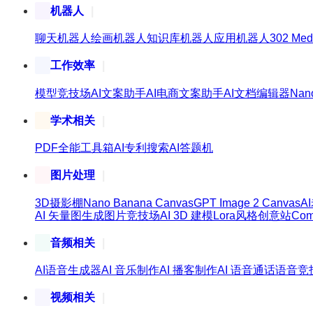
机器人
聊天机器人
绘画机器人
知识库机器人
应用机器人
302 Med
工作效率
模型竞技场
AI文案助手
AI电商文案助手
AI文档编辑器
Nan
学术相关
PDF全能工具箱
AI专利搜索
AI答题机
图片处理
3D摄影棚
Nano Banana Canvas
GPT Image 2 Canvas
A
AI 矢量图生成
图片竞技场
AI 3D 建模
Lora风格创意站
Co
音频相关
AI语音生成器
AI 音乐制作
AI 播客制作
AI 语音通话
语音竞
视频相关