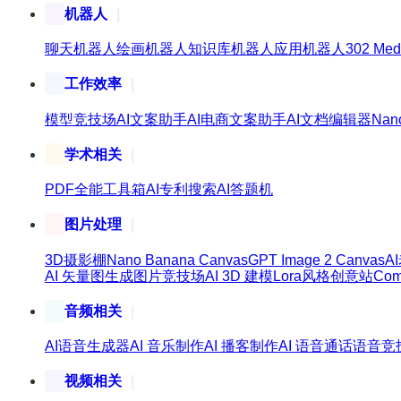
机器人
聊天机器人
绘画机器人
知识库机器人
应用机器人
302 Med
工作效率
模型竞技场
AI文案助手
AI电商文案助手
AI文档编辑器
Nan
学术相关
PDF全能工具箱
AI专利搜索
AI答题机
图片处理
3D摄影棚
Nano Banana Canvas
GPT Image 2 Canvas
A
AI 矢量图生成
图片竞技场
AI 3D 建模
Lora风格创意站
Co
音频相关
AI语音生成器
AI 音乐制作
AI 播客制作
AI 语音通话
语音竞
视频相关