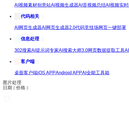
AI视频素材创意站
AI视频生成器
AI音视频总结
AI视频实
代码相关
AI网页生成器
AI网页生成器2.0
代码竞技场
网页一键部署
信息处理
302搜索
AI提示词专家
AI搜索大师3.0
网页数据提取工具
A
客户端
桌面客户端
iOS APP
Android APP
AI全能工具箱
图片处理
日期
价格