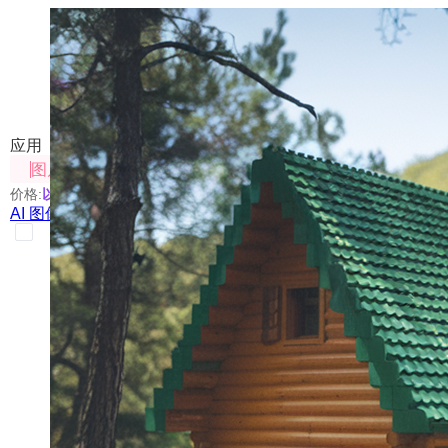
AI 图像创意站
探索GPT-Image-1、Flux-Kontext的多种创意玩法
应用
图片处理
价格:
以具体使用的模型为准
AI 图像创意站