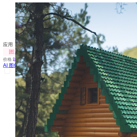
AI 图像创意站
探索GPT-Image-1、Flux-Kontext的多种创意玩法
应用
图片处理
价格:
以具体使用的模型为准
AI 图像创意站