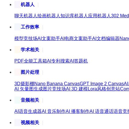
机器人
聊天机器人
绘画机器人
知识库机器人
应用机器人
302 Med
工作效率
模型竞技场
AI文案助手
AI电商文案助手
AI文档编辑器
Nan
学术相关
PDF全能工具箱
AI专利搜索
AI答题机
图片处理
3D摄影棚
Nano Banana Canvas
GPT Image 2 Canvas
A
AI 矢量图生成
图片竞技场
AI 3D 建模
Lora风格创意站
Co
音频相关
AI语音生成器
AI 音乐制作
AI 播客制作
AI 语音通话
语音竞
视频相关