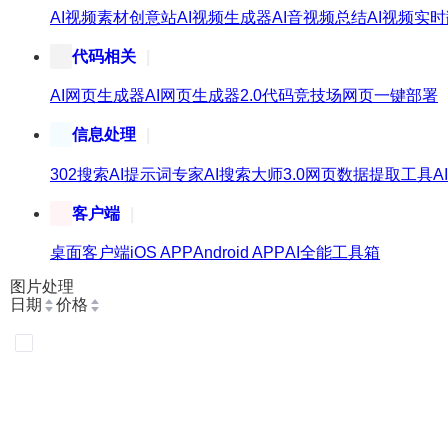
AI视频素材创意站
AI视频生成器
AI音视频总结
AI视频实
代码相关
AI网页生成器
AI网页生成器2.0
代码竞技场
网页一键部署
信息处理
302搜索
AI提示词专家
AI搜索大师3.0
网页数据提取工具
A
客户端
桌面客户端
iOS APP
Android APP
AI全能工具箱
图片处理
日期
价格