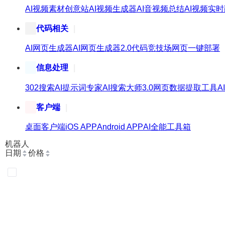
AI视频素材创意站
AI视频生成器
AI音视频总结
AI视频实
代码相关
AI网页生成器
AI网页生成器2.0
代码竞技场
网页一键部署
信息处理
302搜索
AI提示词专家
AI搜索大师3.0
网页数据提取工具
A
客户端
桌面客户端
iOS APP
Android APP
AI全能工具箱
机器人
日期
价格