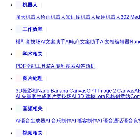
机器人
聊天机器人
绘画机器人
知识库机器人
应用机器人
302 Med
工作效率
模型竞技场
AI文案助手
AI电商文案助手
AI文档编辑器
Nan
学术相关
PDF全能工具箱
AI专利搜索
AI答题机
图片处理
3D摄影棚
Nano Banana Canvas
GPT Image 2 Canvas
A
AI 矢量图生成
图片竞技场
AI 3D 建模
Lora风格创意站
Co
音频相关
AI语音生成器
AI 音乐制作
AI 播客制作
AI 语音通话
语音竞
视频相关