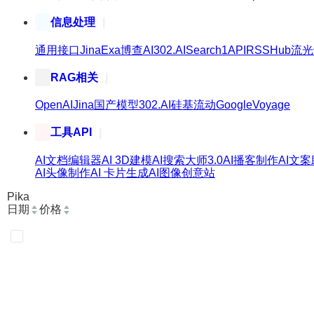
信息处理
通用接口
Jina
Exa
博查AI
302.AI
Search1API
RSSHub
流光
RAG相关
OpenAI
Jina
国产模型
302.AI
硅基流动
Google
Voyage
工具API
AI文档编辑器
AI 3D建模
AI搜索大师3.0
AI播客制作
AI文
AI头像制作
AI 卡片生成
AI图像创意站
Pika
日期
价格