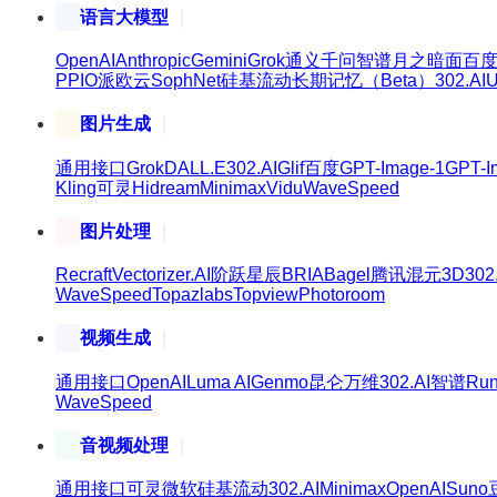
语言大模型
OpenAI
Anthropic
Gemini
Grok
通义千问
智谱
月之暗面
百
PPIO派欧云
SophNet
硅基流动
长期记忆（Beta）
302.AI
U
图片生成
通用接口
Grok
DALL.E
302.AI
Glif
百度
GPT-Image-1
GPT-I
Kling可灵
Hidream
Minimax
Vidu
WaveSpeed
图片处理
Recraft
Vectorizer.AI
阶跃星辰
BRIA
Bagel
腾讯混元3D
302
WaveSpeed
Topazlabs
Topview
Photoroom
视频生成
通用接口
OpenAI
Luma AI
Genmo
昆仑万维
302.AI
智谱
Ru
WaveSpeed
音视频处理
通用接口
可灵
微软
硅基流动
302.AI
Minimax
OpenAI
Suno