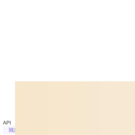
Pika 2.2 Generate
来自 Pika 的图/文生成视频模
API
视频生成