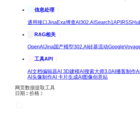
信息处理
通用接口
Jina
Exa
博查AI
302.AI
Search1API
RSSHu
RAG相关
OpenAI
Jina
国产模型
302.AI
硅基流动
Google
Voyag
工具API
AI文档编辑器
AI 3D建模
AI搜索大师3.0
AI播客制作
AI头像制作
AI 卡片生成
AI图像创意站
网页数据提取工具
日期
价格