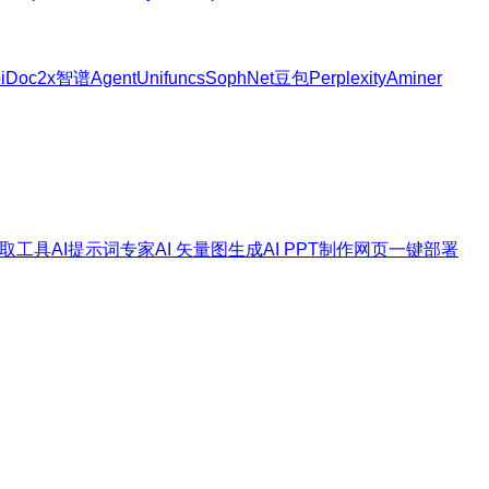
i
Doc2x
智谱Agent
Unifuncs
SophNet
豆包
Perplexity
Aminer
取工具
AI提示词专家
AI 矢量图生成
AI PPT制作
网页一键部署