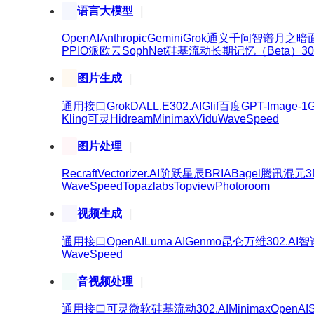
语言大模型
OpenAI
Anthropic
Gemini
Grok
通义千问
智谱
月之暗
PPIO派欧云
SophNet
硅基流动
长期记忆（Beta）
30
图片生成
通用接口
Grok
DALL.E
302.AI
Glif
百度
GPT-Image-1
G
Kling可灵
Hidream
Minimax
Vidu
WaveSpeed
图片处理
Recraft
Vectorizer.AI
阶跃星辰
BRIA
Bagel
腾讯混元3
WaveSpeed
Topazlabs
Topview
Photoroom
视频生成
通用接口
OpenAI
Luma AI
Genmo
昆仑万维
302.AI
智
WaveSpeed
音视频处理
通用接口
可灵
微软
硅基流动
302.AI
Minimax
OpenAI