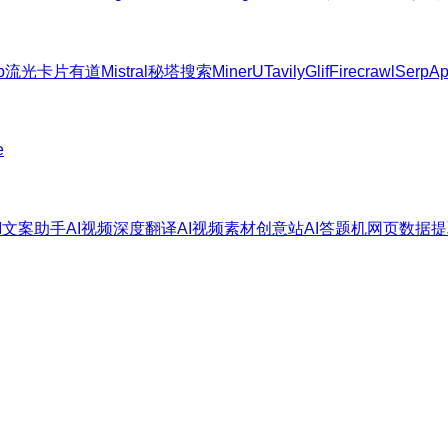
b
流光卡片
有道
Mistral
秘塔搜索
MinerU
Tavily
Glif
Firecrawl
SerpAp
e
AI文案助手
AI视频深度翻译
AI视频素材创意站
AI答题机
网页数据提