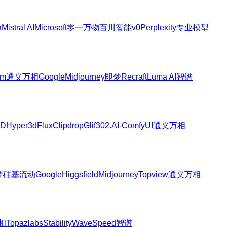
a
Mistral AI
Microsoft
零一万物
百川智能
v0
Perplexity
专业模型
am
通义万相
Google
Midjourney
即梦
Recraft
Luma AI
智谱
3D
Hyper3d
Flux
Clipdrop
Glif
302.AI-ComfyUI
通义万相
梦
硅基流动
Google
Higgsfield
Midjourney
Topview
通义万相
相
Topazlabs
Stability
WaveSpeed
智谱