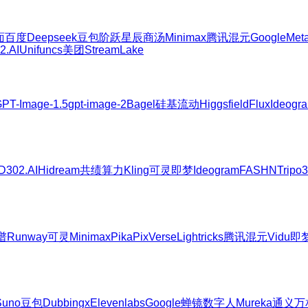
面
百度
Deepseek
豆包
阶跃星辰
商汤
Minimax
腾讯混元
Google
Met
2.AI
Unifuncs
美团
StreamLake
PT-Image-1.5
gpt-image-2
Bagel
硅基流动
Higgsfield
Flux
Ideogr
D
302.AI
Hidream
共绩算力
Kling可灵
即梦
Ideogram
FASHN
Tripo
谱
Runway
可灵
Minimax
Pika
PixVerse
Lightricks
腾讯混元
Vidu
即
Suno
豆包
Dubbingx
Elevenlabs
Google
蝉镜数字人
Mureka
通义万