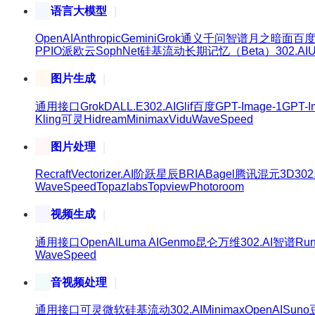
语言大模型
OpenAI
Anthropic
Gemini
Grok
通义千问
智谱
月之暗面
百
PPIO派欧云
SophNet
硅基流动
长期记忆（Beta）
302.AI
U
图片生成
通用接口
Grok
DALL.E
302.AI
Glif
百度
GPT-Image-1
GPT-I
Kling可灵
Hidream
Minimax
Vidu
WaveSpeed
图片处理
Recraft
Vectorizer.AI
阶跃星辰
BRIA
Bagel
腾讯混元3D
302
WaveSpeed
Topazlabs
Topview
Photoroom
视频生成
通用接口
OpenAI
Luma AI
Genmo
昆仑万维
302.AI
智谱
Ru
WaveSpeed
音视频处理
通用接口
可灵
微软
硅基流动
302.AI
Minimax
OpenAI
Suno