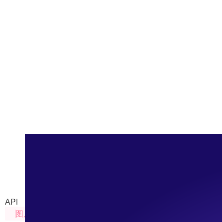
qwen-image-edit-plus-2025
通义千问系列图像编辑Plus模型，在首版Edit模型基
API
图片处理