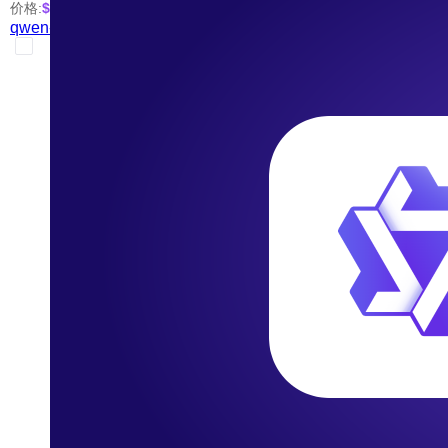
价格:
$0.03
/张
qwen-image-edit-plus-2025-12-15