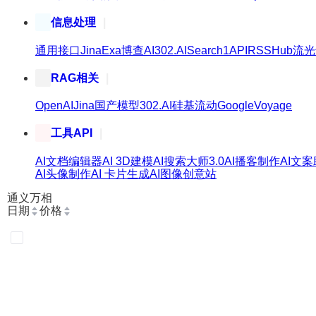
信息处理
通用接口
Jina
Exa
博查AI
302.AI
Search1API
RSSHub
流光
RAG相关
OpenAI
Jina
国产模型
302.AI
硅基流动
Google
Voyage
工具API
AI文档编辑器
AI 3D建模
AI搜索大师3.0
AI播客制作
AI文
AI头像制作
AI 卡片生成
AI图像创意站
通义万相
日期
价格