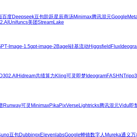
面
百度
Deepseek
豆包
阶跃星辰
商汤
Minimax
腾讯混元
Google
Met
2.AI
Unifuncs
美团
StreamLake
PT-Image-1.5
gpt-image-2
Bagel
硅基流动
Higgsfield
Flux
Ideogr
D
302.AI
Hidream
共绩算力
Kling可灵
即梦
Ideogram
FASHN
Tripo
谱
Runway
可灵
Minimax
Pika
PixVerse
Lightricks
腾讯混元
Vidu
即
Suno
豆包
Dubbingx
Elevenlabs
Google
蝉镜数字人
Mureka
通义万