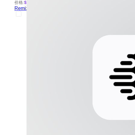
价格:
$0.1
/次
起
Remix（主体参考）