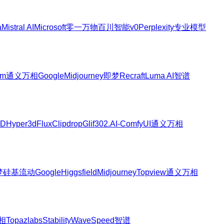
a
Mistral AI
Microsoft
零一万物
百川智能
v0
Perplexity
专业模型
am
通义万相
Google
Midjourney
即梦
Recraft
Luma AI
智谱
3D
Hyper3d
Flux
Clipdrop
Glif
302.AI-ComfyUI
通义万相
梦
硅基流动
Google
Higgsfield
Midjourney
Topview
通义万相
相
Topazlabs
Stability
WaveSpeed
智谱