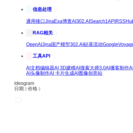
信息处理
通用接口
Jina
Exa
博查AI
302.AI
Search1API
RSSHu
RAG相关
OpenAI
Jina
国产模型
302.AI
硅基流动
Google
Voyag
工具API
AI文档编辑器
AI 3D建模
AI搜索大师3.0
AI播客制作
AI头像制作
AI 卡片生成
AI图像创意站
Ideogram
日期
价格