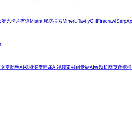
b
流光卡片
有道
Mistral
秘塔搜索
MinerU
Tavily
Glif
Firecrawl
SerpAp
e
AI文案助手
AI视频深度翻译
AI视频素材创意站
AI答题机
网页数据提