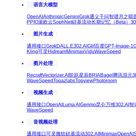
语言大模型
OpenAI
Anthropic
Gemini
Grok
通义千问
智谱
月之暗
PPIO派欧云
SophNet
硅基流动
长期记忆（Beta）
30
图片生成
通用接口
Grok
DALL.E
302.AI
Glif
百度
GPT-Image-1
G
Kling可灵
Hidream
Minimax
Vidu
WaveSpeed
图片处理
Recraft
Vectorizer.AI
阶跃星辰
BRIA
Bagel
腾讯混元3
WaveSpeed
Topazlabs
Topview
Photoroom
视频生成
通用接口
OpenAI
Luma AI
Genmo
昆仑万维
302.AI
智
WaveSpeed
音视频处理
通用接口
可灵
微软
硅基流动
302.AI
Minimax
OpenAI