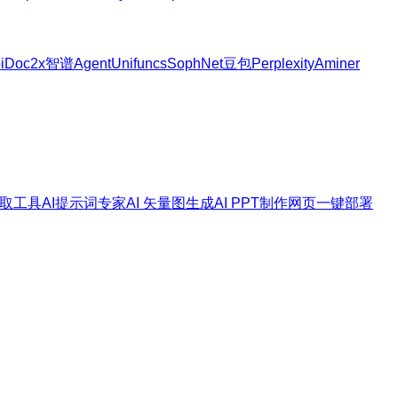
i
Doc2x
智谱Agent
Unifuncs
SophNet
豆包
Perplexity
Aminer
取工具
AI提示词专家
AI 矢量图生成
AI PPT制作
网页一键部署