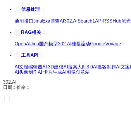
信息处理
通用接口
Jina
Exa
博查AI
302.AI
Search1API
RSSHub
流光
RAG相关
OpenAI
Jina
国产模型
302.AI
硅基流动
Google
Voyage
工具API
AI文档编辑器
AI 3D建模
AI搜索大师3.0
AI播客制作
AI文
AI头像制作
AI 卡片生成
AI图像创意站
302.AI
日期
价格