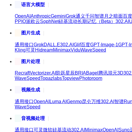
语言大模型
OpenAI
Anthropic
Gemini
Grok
通义千问
智谱
月之暗面
百
PPIO派欧云
SophNet
硅基流动
长期记忆（Beta）
302.AI
U
图片生成
通用接口
Grok
DALL.E
302.AI
Glif
百度
GPT-Image-1
GPT-I
Kling可灵
Hidream
Minimax
Vidu
WaveSpeed
图片处理
Recraft
Vectorizer.AI
阶跃星辰
BRIA
Bagel
腾讯混元3D
302
WaveSpeed
Topazlabs
Topview
Photoroom
视频生成
通用接口
OpenAI
Luma AI
Genmo
昆仑万维
302.AI
智谱
Ru
WaveSpeed
音视频处理
通用接口
可灵
微软
硅基流动
302.AI
Minimax
OpenAI
Suno