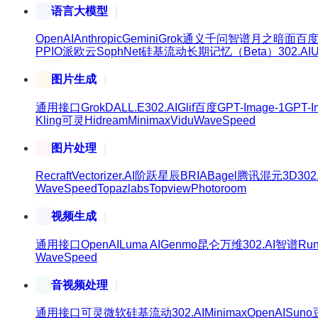
语言大模型
OpenAI
Anthropic
Gemini
Grok
通义千问
智谱
月之暗面
百
PPIO派欧云
SophNet
硅基流动
长期记忆（Beta）
302.AI
U
图片生成
通用接口
Grok
DALL.E
302.AI
Glif
百度
GPT-Image-1
GPT-I
Kling可灵
Hidream
Minimax
Vidu
WaveSpeed
图片处理
Recraft
Vectorizer.AI
阶跃星辰
BRIA
Bagel
腾讯混元3D
302
WaveSpeed
Topazlabs
Topview
Photoroom
视频生成
通用接口
OpenAI
Luma AI
Genmo
昆仑万维
302.AI
智谱
Ru
WaveSpeed
音视频处理
通用接口
可灵
微软
硅基流动
302.AI
Minimax
OpenAI
Suno