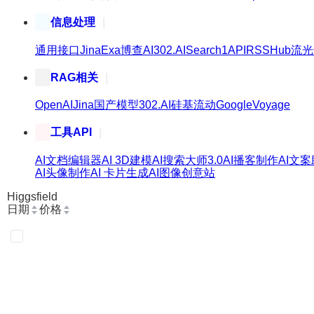
信息处理
通用接口
Jina
Exa
博查AI
302.AI
Search1API
RSSHub
流光
RAG相关
OpenAI
Jina
国产模型
302.AI
硅基流动
Google
Voyage
工具API
AI文档编辑器
AI 3D建模
AI搜索大师3.0
AI播客制作
AI文
AI头像制作
AI 卡片生成
AI图像创意站
Higgsfield
日期
价格