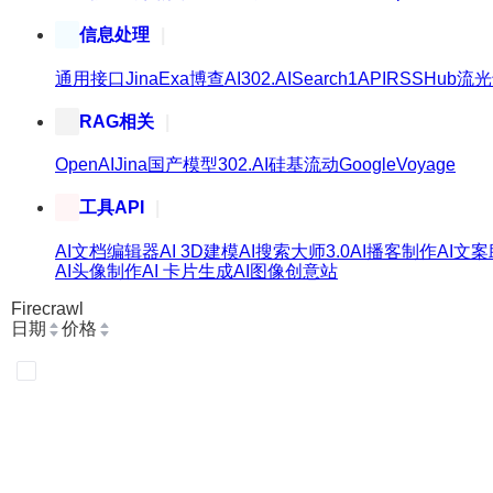
信息处理
通用接口
Jina
Exa
博查AI
302.AI
Search1API
RSSHub
流光
RAG相关
OpenAI
Jina
国产模型
302.AI
硅基流动
Google
Voyage
工具API
AI文档编辑器
AI 3D建模
AI搜索大师3.0
AI播客制作
AI文
AI头像制作
AI 卡片生成
AI图像创意站
Firecrawl
日期
价格