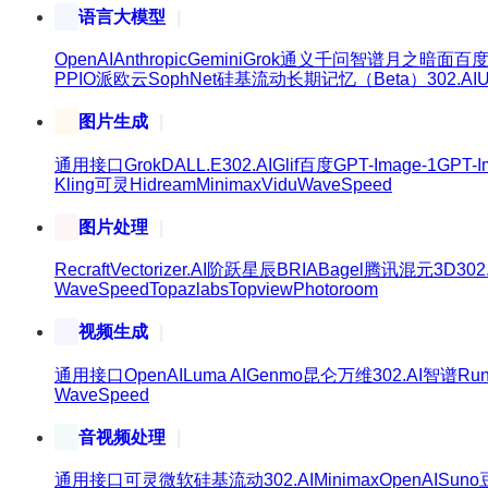
语言大模型
OpenAI
Anthropic
Gemini
Grok
通义千问
智谱
月之暗面
百
PPIO派欧云
SophNet
硅基流动
长期记忆（Beta）
302.AI
U
图片生成
通用接口
Grok
DALL.E
302.AI
Glif
百度
GPT-Image-1
GPT-I
Kling可灵
Hidream
Minimax
Vidu
WaveSpeed
图片处理
Recraft
Vectorizer.AI
阶跃星辰
BRIA
Bagel
腾讯混元3D
302
WaveSpeed
Topazlabs
Topview
Photoroom
视频生成
通用接口
OpenAI
Luma AI
Genmo
昆仑万维
302.AI
智谱
Ru
WaveSpeed
音视频处理
通用接口
可灵
微软
硅基流动
302.AI
Minimax
OpenAI
Suno