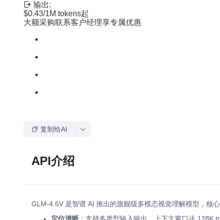
输出:
$0.43
/1M tokens
起
大额采购联系客户经理享专属优惠
复制给AI
API介绍
GLM-4.6V 是智谱 AI 推出的旗舰级多模态视觉理解模
定位清晰
：支持多类型输入输出，上下文窗口达 128K t