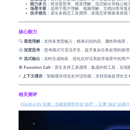
能力多元
：有深度思考、视觉理解、流式输出等核心能
场景丰富
：适用于图片理解、视频理解、文档问答等复
技术领先
：原生多模态工具调用，多模态评测基准表现 S
──────────────────────────────────────
核心能力
🔍
视觉理解
：支持多类型输入，精准识别内容、属性和场景，可
🤔
深度思考
：思考模式可灵活开关，提升复杂任务处理的推理
💬
流式输出
：实时生成响应，优化在对话系统等场景中的用户
🛠
Function Call
：原生支持工具调用，集成外部工具，实现
⚡
上下文缓存
：智能缓存优化长对话性能，支持高效处理长文
──────────────────────────────────────
相关测评
《
GLM-4.6V 实测：当视觉模型学会“动手”，它离“顶尖”还差