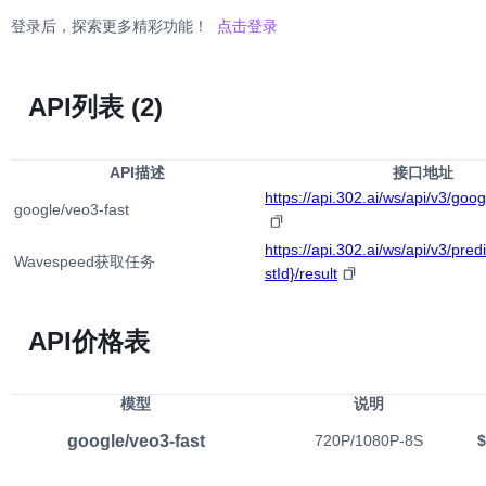
登录后，探索更多精彩功能！
点击登录
API列表
(2)
API描述
接口地址
https://api.302.ai/ws/api/v3/goog
google/veo3-fast
https://api.302.ai/ws/api/v3/pred
Wavespeed获取任务
stId}/result
API价格表
模型
说明
google/veo3-fast
720P/1080P-8S
$