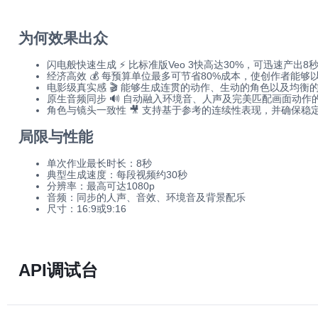
为何效果出众
闪电般快速生成 ⚡ 比标准版Veo 3快高达30%，可迅速产出
经济高效 💰 每预算单位最多可节省80%成本，使创作者能
电影级真实感 🎬 能够生成连贯的动作、生动的角色以及均
原生音频同步 🔊 自动融入环境音、人声及完美匹配画面动作
角色与镜头一致性 🎥 支持基于参考的连续性表现，并确保
局限与性能
单次作业最长时长：8秒
典型生成速度：每段视频约30秒
分辨率：最高可达1080p
音频：同步的人声、音效、环境音及背景配乐
尺寸：16:9或9:16
API调试台