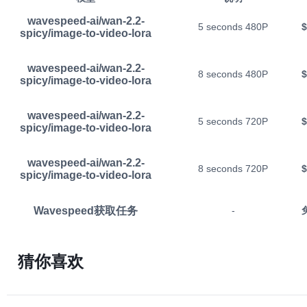
wavespeed-ai/wan-2.2-
5 seconds 480P
$
spicy/image-to-video-lora
wavespeed-ai/wan-2.2-
8 seconds 480P
$
spicy/image-to-video-lora
wavespeed-ai/wan-2.2-
5 seconds 720P
$
spicy/image-to-video-lora
wavespeed-ai/wan-2.2-
8 seconds 720P
$
spicy/image-to-video-lora
Wavespeed获取任务
-
猜你喜欢