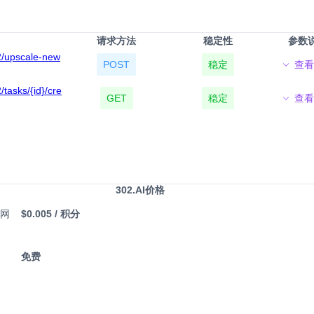
请求方法
稳定性
参数
v2/upscale-new
POST
稳定
查看
/tasks/{id}/cre
GET
稳定
查看
302.AI价格
官网
$0.005
/ 积分
免费