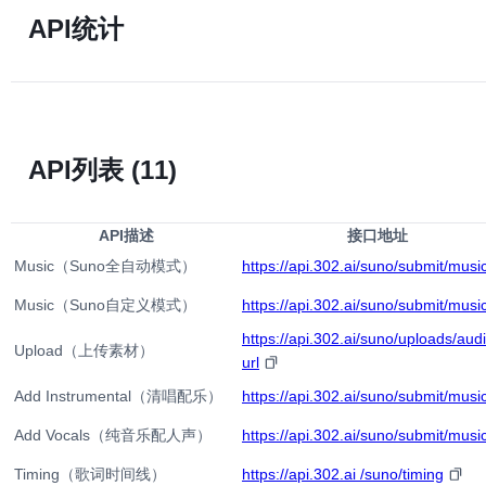
API统计
API列表
(11)
API描述
接口地址
Music（Suno全自动模式）
https://api.302.ai/suno/submit/musi
Music（Suno自定义模式）
https://api.302.ai/suno/submit/musi
https://api.302.ai/suno/uploads/aud
Upload（上传素材）
url
Add Instrumental（清唱配乐）
https://api.302.ai/suno/submit/musi
Add Vocals（纯音乐配人声）
https://api.302.ai/suno/submit/musi
Timing（歌词时间线）
https://api.302.ai /suno/timing