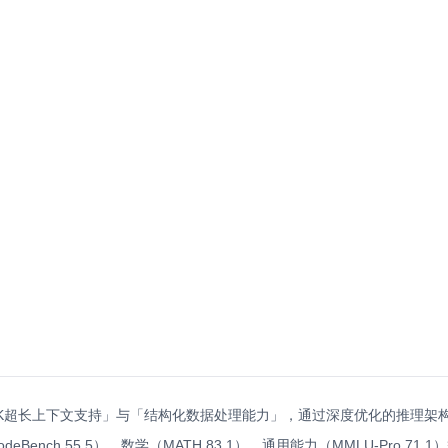
128K超长上下文支持」与「结构化数据处理能力」，通过深度优化的推理
deBench 55.5）、数学（MATH 83.1）、通用能力（MMLU-Pro 71.1）等