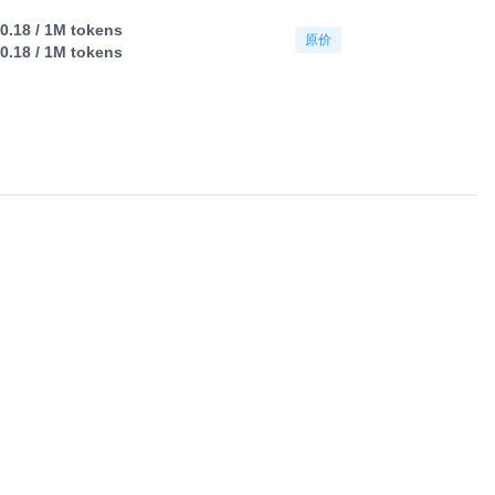
0.18
/ 1M tokens
原价
0.18
/ 1M tokens