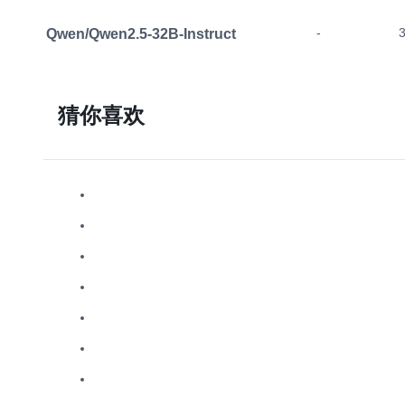
Qwen/Qwen2.5-32B-Instruct
-
猜你喜欢