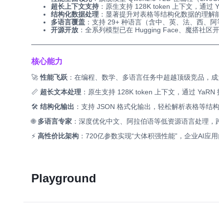
超长上下文支持
：原生支持 128K token 上下文，通过
结构化数据处理
：显著提升对表格等结构化数据的理解能
多语言覆盖
：支持 29+ 种语言（含中、英、法、西
开源开放
：全系列模型已在 Hugging Face、魔搭社区
─────
──────────────────────
─────
──────
核心能力
🚀
性能飞跃
：在编程、数学、多语言任务中超越顶级竞品，成
📏
超长文本处理
：原生支持 128K token 上下文，通过 YaRN 
🛠️
结构化输出
：支持 JSON 格式化输出，轻松解析表格等
🌐
多语言专家
：深度优化中文、阿拉伯语等低资源语言处理，跨
⚡
高性价比架构
：720亿参数实现“大体积强性能”，企业AI应用
Playground