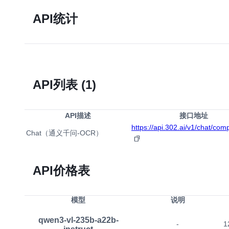
API统计
API列表
(1)
API描述
接口地址
https://api.302.ai/v1/chat/com
Chat（通义千问-OCR）
API价格表
模型
说明
qwen3-vl-235b-a22b-
-
1
instruct