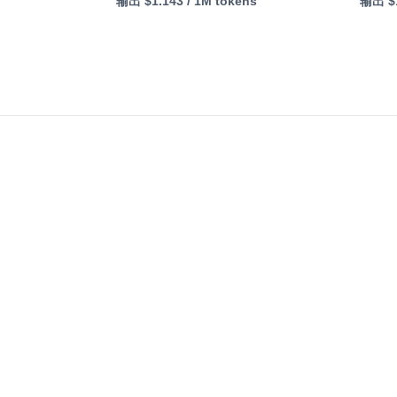
输出
$1.143
/ 1M tokens
输出
$