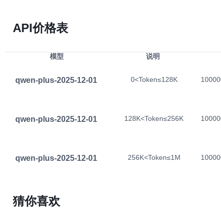
API价格表
模型
说明
qwen-plus-2025-12-01
0<Token≤128K
10000
qwen-plus-2025-12-01
128K<Token≤256K
10000
qwen-plus-2025-12-01
256K<Token≤1M
10000
猜你喜欢