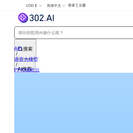
|
登录
注册
USD $
简体中文
API
搜索
语言大模型
AI推荐
PPIO派欧云