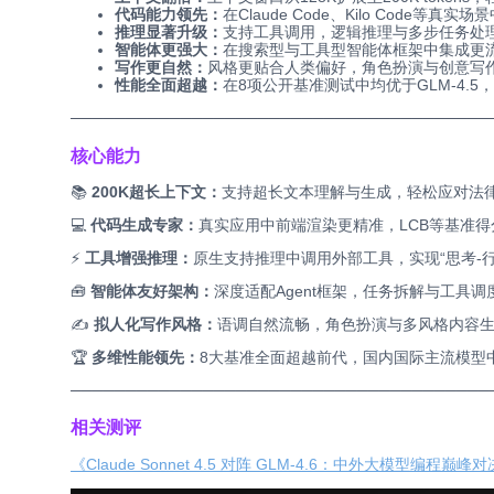
代码能力领先：
在Claude Code、Kilo Code
推理显著升级：
支持工具调用，逻辑推理与多步任务处理能
智能体更强大：
在搜索型与工具型智能体框架中集成更
写作更自然：
风格更贴合人类偏好，角色扮演与创意写
性能全面超越：
在8项公开基准测试中均优于GLM-4.5，比肩Cla
─────
──────────────────────
─────
──────
核心能力
📚
200K超长上下文：
支持超长文本理解与生成，轻松应对法
💻
代码生成专家：
真实应用中前端渲染更精准，LCB等基准得
⚡
工具增强推理：
原生支持推理中调用外部工具，实现“思考-行
🧰
智能体友好架构：
深度适配Agent框架，任务拆解与工具调
✍️
拟人化写作风格：
语调自然流畅，角色扮演与多风格内容
🏆
多维性能领先：
8大基准全面超越前代，国内国际主流模型
─────
──────────────────────
─────
──────
相关测评
《Claude Sonnet 4.5 对阵 GLM-4.6：中外大模型编程巅