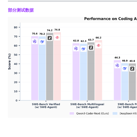
─────
──────────────────────
─────
──────────
部分测试数据