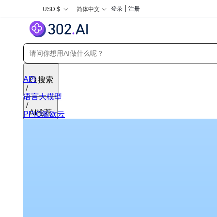
|
登录
注册
USD $
简体中文
API
搜索
语言大模型
AI推荐
PPIO派欧云