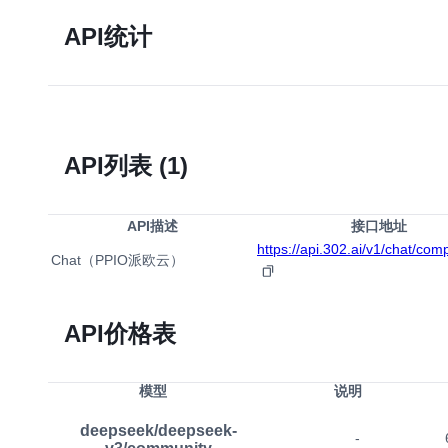
API统计
API列表
(1)
API描述
接口地址
https://api.302.ai/v1/chat/com
Chat（PPIO派欧云）
API价格表
模型
说明
deepseek/deepseek-
-
v3/community