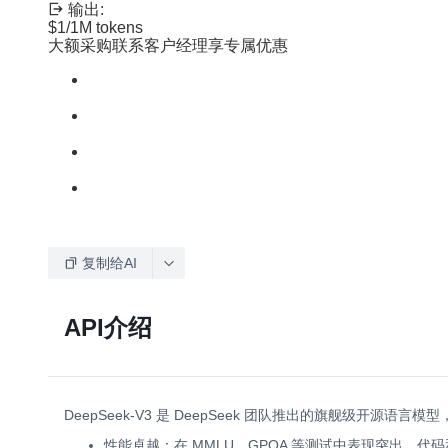
输出:
$1
/1M tokens
大额采购联系客户经理享专属优惠
复制给AI
API介绍
DeepSeek-V3 是 DeepSeek 团队推出的旗舰级
性能卓越：在 MMLU、GPQA 等测试中表现突出，