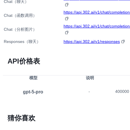
Chat（聊天）
https://api.302.ai/v1/chat/completion
Chat（函数调用）
https://api.302.ai/v1/chat/completion
Chat（分析图片）
Responses（聊天）
https://api.302.ai/v1/responses
API价格表
模型
说明
gpt-5-pro
-
400000
猜你喜欢