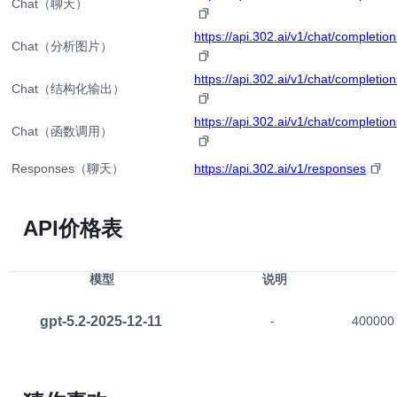
Chat（聊天）
https://api.302.ai/v1/chat/completion
Chat（分析图片）
https://api.302.ai/v1/chat/completion
Chat（结构化输出）
https://api.302.ai/v1/chat/completion
Chat（函数调用）
Responses（聊天）
https://api.302.ai/v1/responses
API价格表
模型
说明
gpt-5.2-2025-12-11
-
400000