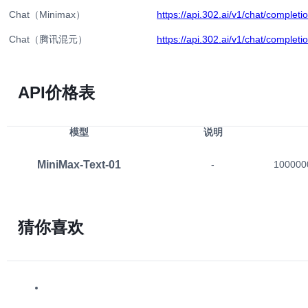
Chat（Minimax）
https://api.302.ai/v1/chat/completi
Chat（腾讯混元）
https://api.302.ai/v1/chat/completi
Chat（通义千问）
https://api.302.ai/v1/chat/completi
https://api.302.ai/302/submit/huny
API价格表
Hunyuan（文字生成视频）
video
https://api.302.ai/302/submit/huny
Hunyuan（获取任务结果）
模型
说明
video
Chat（通义千问-OCR）
https://api.302.ai/v1/chat/completi
MiniMax-Text-01
-
100000
GLM-Zero-Preview
https://api.302.ai/v1/chat/completi
QwQ-Plus
https://api.302.ai/v1/chat/completi
猜你喜欢
Chat（字节豆包图片生成）
https://api.302.ai/v1/chat/completi