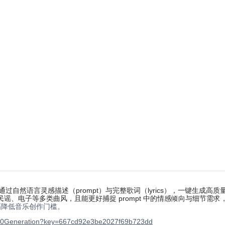
自然语言灵感描述（prompt）与完整歌词（lyrics），一键生成高质量 
谣、电子等多类曲风，且能更好捕捉 prompt 中的情感倾向与细节需
幅降低音乐创作门槛。
c%20Generation?key=667cd92e3be2027f69b723dd