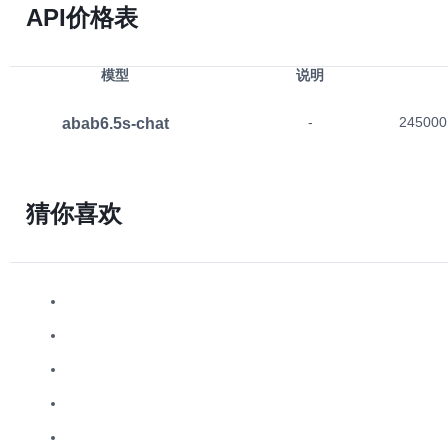
https://api.302.ai/302/submit/huny
API价格表
Hunyuan（文字生成视频）
video
https://api.302.ai/302/submit/huny
Hunyuan（获取任务结果）
模型
说明
video
Chat（通义千问-OCR）
https://api.302.ai/v1/chat/completi
abab6.5s-chat
-
245000
GLM-Zero-Preview
https://api.302.ai/v1/chat/completi
QwQ-Plus
https://api.302.ai/v1/chat/completi
猜你喜欢
Chat（字节豆包图片生成）
https://api.302.ai/v1/chat/completi