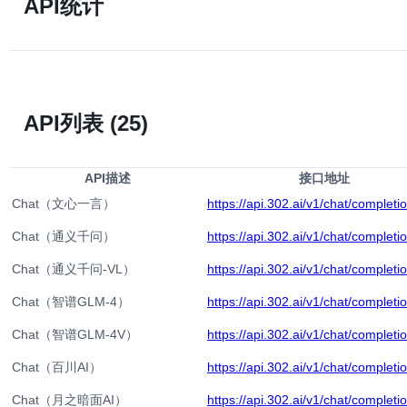
API统计
API列表
(25)
API描述
接口地址
Chat（文心一言）
https://api.302.ai/v1/chat/completi
Chat（通义千问）
https://api.302.ai/v1/chat/completi
Chat（通义千问-VL）
https://api.302.ai/v1/chat/completi
Chat（智谱GLM-4）
https://api.302.ai/v1/chat/completi
Chat（智谱GLM-4V）
https://api.302.ai/v1/chat/completi
Chat（百川AI）
https://api.302.ai/v1/chat/completi
Chat（月之暗面AI）
https://api.302.ai/v1/chat/completi