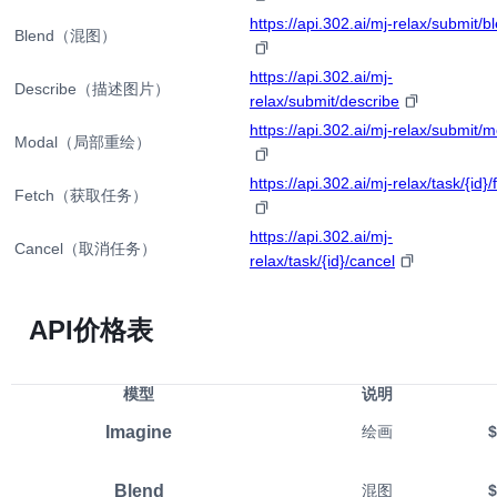
https://api.302.ai/mj-relax/submit/b
Blend（混图）
https://api.302.ai/mj-
Describe（描述图片）
relax/submit/describe
https://api.302.ai/mj-relax/submit/
Modal（局部重绘）
https://api.302.ai/mj-relax/task/{id}/
Fetch（获取任务）
https://api.302.ai/mj-
Cancel（取消任务）
relax/task/{id}/cancel
API价格表
模型
说明
Imagine
绘画
$
Blend
混图
$