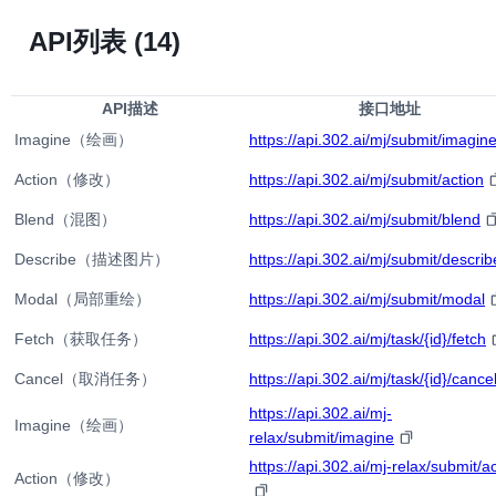
API列表
(14)
API描述
接口地址
Imagine（绘画）
https://api.302.ai/mj/submit/imagin
Action（修改）
https://api.302.ai/mj/submit/action
Blend（混图）
https://api.302.ai/mj/submit/blend
Describe（描述图片）
https://api.302.ai/mj/submit/describ
Modal（局部重绘）
https://api.302.ai/mj/submit/modal
Fetch（获取任务）
https://api.302.ai/mj/task/{id}/fetch
Cancel（取消任务）
https://api.302.ai/mj/task/{id}/cance
https://api.302.ai/mj-
Imagine（绘画）
relax/submit/imagine
https://api.302.ai/mj-relax/submit/a
Action（修改）