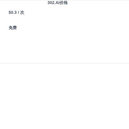
302.AI价格
$0.3
/ 次
免费