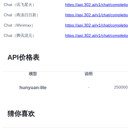
Chat（讯飞星火）
https://api.302.ai/v1/chat/completi
Chat（商汤日日新）
https://api.302.ai/v1/chat/completi
Chat（Minimax）
https://api.302.ai/v1/chat/completi
Chat（腾讯混元）
https://api.302.ai/v1/chat/completi
Chat（通义千问）
https://api.302.ai/v1/chat/completi
https://api.302.ai/302/submit/huny
API价格表
Hunyuan（文字生成视频）
video
https://api.302.ai/302/submit/huny
Hunyuan（获取任务结果）
模型
说明
video
Chat（通义千问-OCR）
https://api.302.ai/v1/chat/completi
hunyuan-lite
-
250000
GLM-Zero-Preview
https://api.302.ai/v1/chat/completi
QwQ-Plus
https://api.302.ai/v1/chat/completi
猜你喜欢
Chat（字节豆包图片生成）
https://api.302.ai/v1/chat/completi