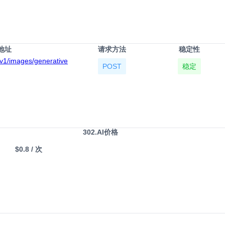
地址
请求方法
稳定性
t/v1/images/generative
POST
稳定
302.AI价格
$0.8
/ 次