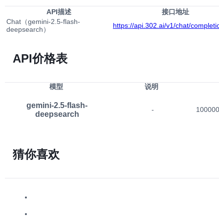
API描述
接口地址
Chat（gemini-2.5-flash-
https://api.302.ai/v1/chat/completi
deepsearch）
API价格表
模型
说明
gemini-2.5-flash-
-
10000
deepsearch
猜你喜欢