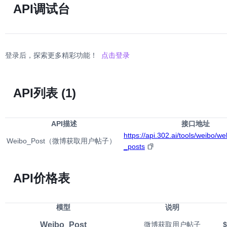
API调试台
登录后，探索更多精彩功能！
点击登录
API列表
(1)
API描述
接口地址
https://api.302.ai/tools/weibo/w
Weibo_Post（微博获取用户帖子）
_posts
API价格表
模型
说明
Weibo_Post
微博获取用户帖子
$