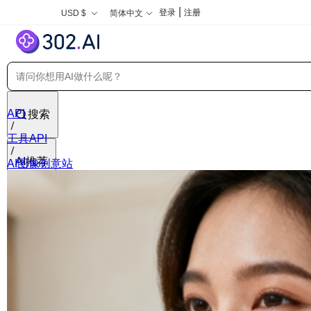
|
登录
注册
USD $
简体中文
API
搜索
工具API
AI推荐
AI图像创意站