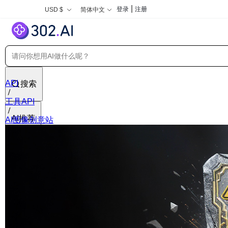
|
登录
注册
USD $
简体中文
API
搜索
工具API
AI推荐
AI图像创意站