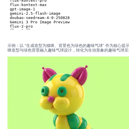
示例：以 “生成造型为猫咪、背景色为绿色的趣味气球” 作为核心提示词，搭载 cl
咪造型与绿色背景融入趣味气球设计，转化为生动形象的趣味气球呈