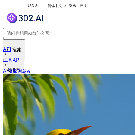
|
登录
注册
USD $
简体中文
API
搜索
工具API
AI推荐
AI图像创意站