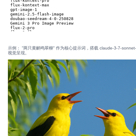
示例： "两只黄鹂鸣翠柳" 作为核心提示词，搭载 claude-3-7-son
视觉呈现。