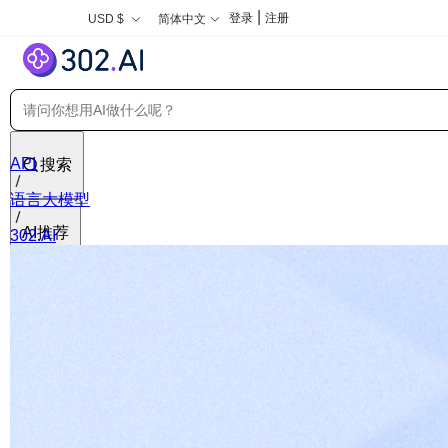
|
登录
注册
USD $
简体中文
API
搜索
语言大模型
AI推荐
302.AI