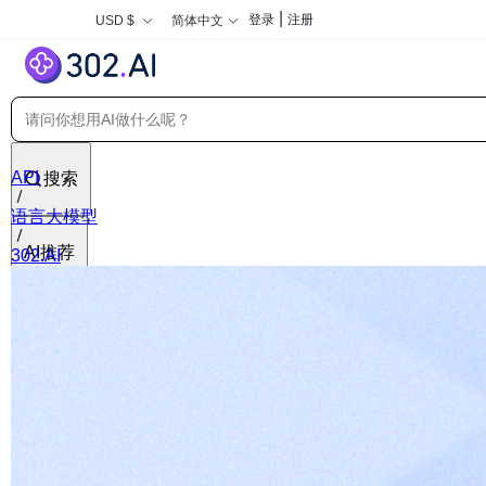
|
登录
注册
USD $
简体中文
API
搜索
语言大模型
AI推荐
302.AI