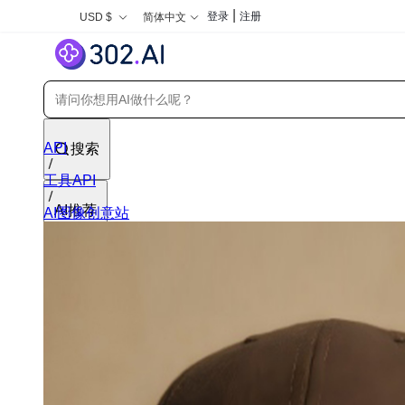
|
登录
注册
USD $
简体中文
API
搜索
工具API
AI推荐
AI图像创意站