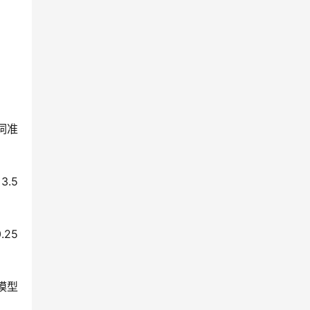
示词准
.5 
25
型模型